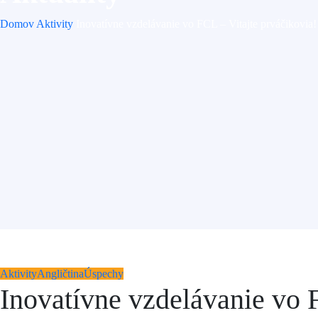
Domov
Aktivity
Inovatívne vzdelávanie vo FCL – Vitajte prváčikovia!
Aktivity
Angličtina
Úspechy
Inovatívne vzdelávanie vo 