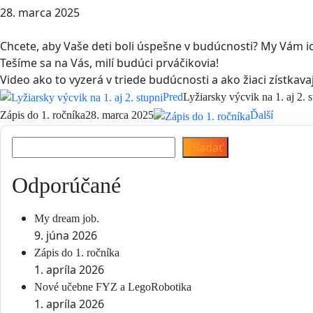
28. marca 2025
Chcete, aby Vaše deti boli úspešne v budúcnosti? My Vám ic
Tešíme sa na Vás, milí budúci prváčikovia!
Video ako to vyzerá v triede budúcnosti a ako žiaci zístkava
Pred
Lyžiarsky výcvik na 1. aj 2. s
Zápis do 1. ročníka
28. marca 2025
Ďalší
Hľadať
Hľadať
Odporúčané
My dream job.
9. júna 2026
Zápis do 1. ročníka
1. apríla 2026
Nové učebne FYZ a LegoRobotika
1. apríla 2026